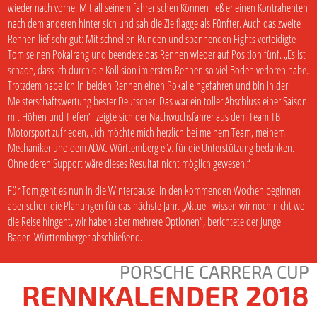
wieder nach vorne. Mit all seinem fahrerischen Können ließ er einen Kontrahenten
nach dem anderen hinter sich und sah die Zielflagge als Fünfter. Auch das zweite
Rennen lief sehr gut: Mit schnellen Runden und spannenden Fights verteidigte
Tom seinen Pokalrang und beendete das Rennen wieder auf Position fünf. „Es ist
schade, dass ich durch die Kollision im ersten Rennen so viel Boden verloren habe.
Trotzdem habe ich in beiden Rennen einen Pokal eingefahren und bin in der
Meisterschaftswertung bester Deutscher. Das war ein toller Abschluss einer Saison
mit Höhen und Tiefen“, zeigte sich der Nachwuchsfahrer aus dem Team TB
Motorsport zufrieden, „ich möchte mich herzlich bei meinem Team, meinem
Mechaniker und dem ADAC Württemberg e.V. für die Unterstützung bedanken.
Ohne deren Support wäre dieses Resultat nicht möglich gewesen.“
Für Tom geht es nun in die Winterpause. In den kommenden Wochen beginnen
aber schon die Planungen für das nächste Jahr. „Aktuell wissen wir noch nicht wo
die Reise hingeht, wir haben aber mehrere Optionen“, berichtete der junge
Baden-Württemberger abschließend.
PORSCHE CARRERA CUP
RENNKALENDER 2018