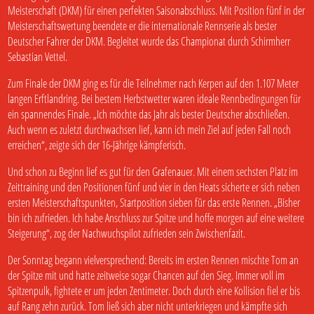
Meisterschaft (DKM) für einen perfekten Saisonabschluss. Mit Position fünf in der
Meisterschaftswertung beendete er die internationale Rennserie als bester
Deutscher Fahrer der DKM. Begleitet wurde das Championat durch Schirmherr
Sebastian Vettel.
Zum Finale der DKM ging es für die Teilnehmer nach Kerpen auf den 1.107 Meter
langen Erftlandring. Bei bestem Herbstwetter waren ideale Rennbedingungen für
ein spannendes Finale. „Ich möchte das Jahr als bester Deutscher abschließen.
Auch wenn es zuletzt durchwachsen lief, kann ich mein Ziel auf jeden Fall noch
erreichen“, zeigte sich der 16-Jährige kämpferisch.
Und schon zu Beginn lief es gut für den Grafenauer. Mit einem sechsten Platz im
Zeittraining und den Positionen fünf und vier in den Heats sicherte er sich neben
ersten Meisterschaftspunkten, Startposition sieben für das erste Rennen. „Bisher
bin ich zufrieden. Ich habe Anschluss zur Spitze und hoffe morgen auf eine weitere
Steigerung“, zog der Nachwuchspilot zufrieden sein Zwischenfazit.
Der Sonntag begann vielversprechend: Bereits im ersten Rennen mischte Tom an
der Spitze mit und hatte zeitweise sogar Chancen auf den Sieg. Immer voll im
Spitzenpulk, fightete er um jeden Zentimeter. Doch durch eine Kollision fiel er bis
auf Rang zehn zurück. Tom ließ sich aber nicht unterkriegen und kämpfte sich