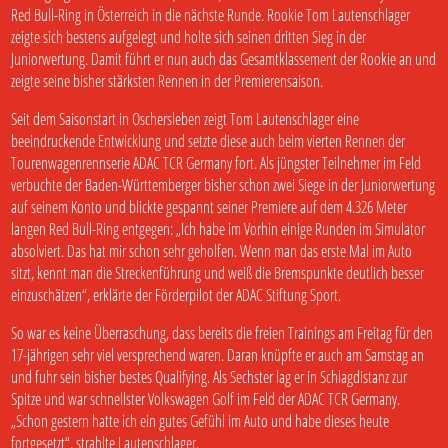
Red Bull-Ring in Österreich in die nächste Runde. Rookie Tom Lautenschlager
zeigte sich bestens aufgelegt und holte sich seinen dritten Sieg in der
Juniorwertung. Damit führt er nun auch das Gesamtklassement der Rookie an und
zeigte seine bisher stärksten Rennen in der Premierensaison.
Seit dem Saisonstart in Oschersleben zeigt Tom Lautenschlager eine
beeindruckende Entwicklung und setzte diese auch beim vierten Rennen der
Tourenwagenrennserie ADAC TCR Germany fort. Als jüngster Teilnehmer im Feld
verbuchte der Baden-Württemberger bisher schon zwei Siege in der Juniorwertung
auf seinem Konto und blickte gespannt seiner Premiere auf dem 4.326 Meter
langen Red Bull-Ring entgegen: „Ich habe im Vorhin einige Runden im Simulator
absolviert. Das hat mir schon sehr geholfen. Wenn man das erste Mal im Auto
sitzt, kennt man die Streckenführung und weiß die Bremspunkte deutlich besser
einzuschätzen“, erklärte der Förderpilot der ADAC Stiftung Sport.
So war es keine Überraschung, dass bereits die freien Trainings am Freitag für den
17-jährigen sehr viel versprechend waren. Daran knüpfte er auch am Samstag an
und fuhr sein bisher bestes Qualifying. Als Sechster lag er in Schlagdistanz zur
Spitze und war schnellster Volkswagen Golf im Feld der ADAC TCR Germany.
„Schon gestern hatte ich ein gutes Gefühl im Auto und habe dieses heute
fortgesetzt“, strahlte Lautenschlager.