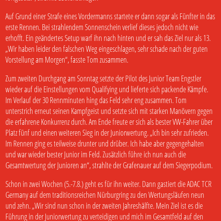
Auf Grund einer Strafe eines Vordermanns startete er dann sogar als Fünfter in das
erste Rennen. Bei strahlendem Sonnenschein verlief dieses jedoch nicht wie
erhofft. Ein geändertes Setup warf ihn nach hinten und er sah das Ziel nur als 13.
„Wir haben leider den falschen Weg eingeschlagen, sehr schade nach der guten
Vorstellung am Morgen“, fasste Tom zusammen.
Zum zweiten Durchgang am Sonntag setzte der Pilot des Junior Team Engstler
wieder auf die Einstellungen vom Qualifying und lieferte sich packende Kämpfe.
Im Verlauf der 30 Rennminuten hing das Feld sehr eng zusammen. Tom
unterstrich erneut seinen Kampfgeist und setzte sich mit starken Manövern gegen
die erfahrene Konkurrenz durch. Am Ende freute er sich als bester VW-Fahrer über
Platz fünf und einen weiteren Sieg in der Juniorwertung. „Ich bin sehr zufrieden.
Im Rennen ging es teilweise drunter und drüber. Ich habe aber gegengehalten
und war wieder bester Junior im Feld. Zusätzlich führe ich nun auch die
Gesamtwertung der Junioren an“, strahlte der Grafenauer auf dem Siegerpodium.
Schon in zwei Wochen (5.-7.8.) geht es für ihn weiter. Dann gastiert die ADAC TCR
Germany auf dem traditionsreichen Nürburgring zu den Wertungsläufen neun
und zehn. „Wir sind nun schon in der zweiten Jahreshälfte. Mein Ziel ist es die
Führung in der Juniorwertung zu verteidigen und mich im Gesamtfeld auf den