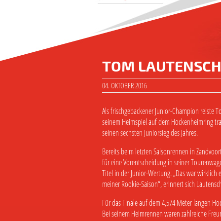
TOM LAUTENSCHL
04. OKTOBER 2016
Als frischgebackener Junior-Champion reiste 
seinem Heimspiel auf dem Hockenheimring traf 
seinen sechsten Juniorsieg des Jahres.
Bereits beim letzten Saisonrennen in Zandvoo
für eine Vorentscheidung in seiner Tourenwag
Titel in der Junior-Wertung. „Das war wirklich 
meiner Rookie-Saison“, erinnert sich Lautensch
Für das Finale auf dem 4,574 Meter langen Ho
Bei seinem Heimrennen waren zahlreiche Freu