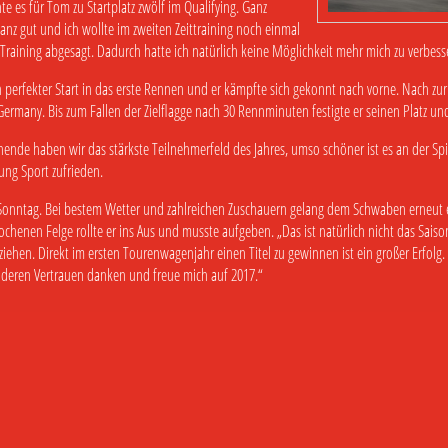
hte es für Tom zu Startplatz zwölf im Qualifying. Ganz
 ganz gut und ich wollte im zweiten Zeittraining noch einmal
Training abgesagt. Dadurch hatte ich natürlich keine Möglichkeit mehr mich zu verbess
perfekter Start in das erste Rennen und er kämpfte sich gekonnt nach vorne. Nach zur
rmany. Bis zum Fallen der Zielflagge nach 30 Rennminuten festigte er seinen Platz und
de haben wir das stärkste Teilnehmerfeld des Jahres, umso schöner ist es an der Spit
ftung Sport zufrieden.
onntag. Bei bestem Wetter und zahlreichen Zuschauern gelang dem Schwaben erneut ein 
henen Felge rollte er ins Aus und musste aufgeben. „Das ist natürlich nicht das Saison
ehen. Direkt im ersten Tourenwagenjahr einen Titel zu gewinnen ist ein großer Erfolg
 deren Vertrauen danken und freue mich auf 2017.“