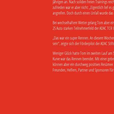
jährigen an. Nach soliden freien Trainings reic
zufrieden war er aber nicht: „Eigentlich lief es
angreifen. Doch durch einen Unfall wurde das 
Bei wechselhaftem Wetter gelang Tom aber ein 
25 Auto starken Teilnehmerfeld der ADAC TCR Ge
„Das war ein super Rennen. An diesem Wochenen
sein“, zeigte sich der Förderpilot der ADAC Sti
Weniger Glück hatte Tom im zweiten Lauf am S
Kurve war das Rennen beendet. Mit einer gebroc
können aber ein durchweg positives Resümee zi
Freunden, Helfern, Partner und Sponsoren für