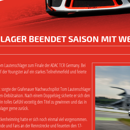
AGER BEENDET SAISON MIT WE
Tom Lautenschlager zum Finale der ADAC TCR Germany. Bei
der Youngster auf ein starkes Teilnehmerfeld und feierte
rt sorgte der Grafenauer Nachwuchspilot Tom Lautenschlager
en-Debütsaison. Nach einem Doppelsieg sicherte er sich den
ein tolles Gefühl vorzeitig den Titel zu gewinnen und das in
lager gerne zurück.
ckenheimring hatte er sich noch einmal viel vorgenommen.
nde und Fans an der Rennstrecke und feuerten den 17-