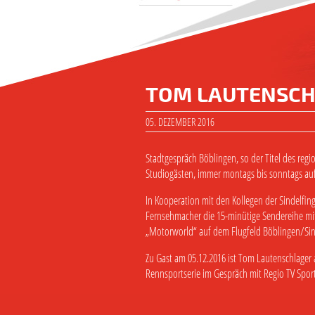
TOM LAUTENSCHL
05. DEZEMBER 2016
Stadtgespräch Böblingen, so der Titel des reg
Studiogästen, immer montags bis sonntags auf
In Kooperation mit den Kollegen der Sindelfin
Fernsehmacher die 15-minütige Sendereihe mit 
„Motorworld“ auf dem Flugfeld Böblingen/Sin
Zu Gast am 05.12.2016 ist Tom Lautenschlage
Rennsportserie im Gespräch mit Regio TV Sport