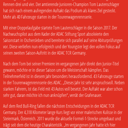
Rennen drei und vier. Der amtierende Junioren-Champion Tom Lautenschlager
hat sich nach einem aufregenden Auftakt das Podium als klares Ziel gesteckt.
Mehr als 40 Fahrzeuge starten in der Tourenwagenrennserie.
Mit einer Doppelaufgabe startete Tom Lautenschlager in die Saison 2017. Der
Nachwuchspilot aus dem Kader der ADAC Stiftung Sport absolvierte den
Saisonstart in Oschersleben und bereitete sich parallel auf seine Abiturprüfungen
vor. Diese verliefen nun erfolgreich und der Youngster legt den vollen Fokus auf
seinen zweiten Saison-Auftritt in der ADAC TCR Germany.
Nach dem Tom bei seiner Premiere im vergangenen Jahr direkt den Junior-Titel
gewann, möchte er in dieser Saison um die Meisterschaft kämpfen. Das
Teilnehmerfeld ist in diesem Jahr besonders herausfordernd. 43 Fahrzeuge starten
in der Tourenwagenrennserie des ADAC. „Dieses Jahr ist sehr anspruchsvoll. Neben
starken Fahrern, ist das Feld mit 43 Autos voll besetzt. Der Auftakt war aber schon
sehr gut, daran möchte ich nun anknüpfen“, verrät der Grafenauer.
Auf dem Red Bull-Ring fallen die nächsten Entscheidungen in der ADAC TCR
Germany. Der 4,318 Kilometer lange Kurs liegt vor einer malerischen Kulisse in der
Steiermark, Österreich. 2011 wurde die aktuelle Formel-1-Strecke umgebaut und
trägt seit dem die heutige Charakteristik. „Im vergangenen Jahr hatte ich hier