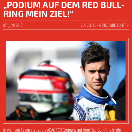
„PODIUM AUF DEM RED BULL-
RING MEIN ZIEL!“
07. JUNI 2017
ZURÜCK ZUR ARTIKELÜBERSICHT »
In wenigen Tagen startet die ADAC TCR Germany auf dem Red Bull-Ring in die