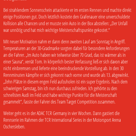
Bei strahlendem Sonnenschein attackierte er im ersten Rennen und machte direkt
einige Positionen gut. Doch letztlich kostete den Grafenauer eine unverschuldete
Kollision alle Chancen und er musste sein Auto in der Box abstellen: „Der Unfall
war unnötig und hat mich wichtige Meisterschaftspunkte gekostet.“
Mit neuer Motivation nahm er dann denn zweiten Lauf am Sonntag in Angriff.
Temperaturen an der 30-Gradmarke sorgten dabei für besondere Anforderungen
an die Fahrer. „Im Auto haben wir teilweise über 70 Grad, das ist wärmer als in
einer Sauna“, verrät Tom. In körperlich bester Verfassung ließ er sich davon aber
nicht einbremsen und lieferte eine beeindruckende Vorstellung ab. In den 30
Rennminuten kämpfte er sich gekonnt nach vorne und wurde als 13. abgewinkt.
„Zehn Plätze in diesem engen Feld aufzuholen ist ein super Ergebnis. Nach dem
schwierigen Samstag, bin ich nun durchaus zufrieden. Ich gehörte zu den
schnellsten Audi im Feld und habe wichtige Punkte für die Meisterschaft
gesammelt“, fasste der Fahrer des Team Target Competition zusammen.
Weiter geht es in der ADAC TCR Germany in vier Wochen. Dann gastiert die
Rennserie im Rahmen der TCR International Series in der Motorsport Arena
Oschersleben.