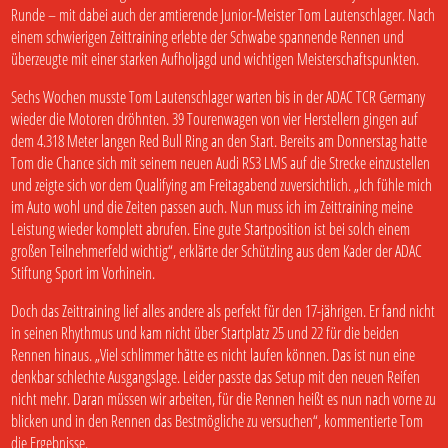
Runde – mit dabei auch der amtierende Junior-Meister Tom Lautenschlager. Nach
einem schwierigen Zeittraining erlebte der Schwabe spannende Rennen und
überzeugte mit einer starken Aufholjagd und wichtigen Meisterschaftspunkten.
Sechs Wochen musste Tom Lautenschlager warten bis in der ADAC TCR Germany
wieder die Motoren dröhnten. 39 Tourenwagen von vier Herstellern gingen auf
dem 4.318 Meter langen Red Bull Ring an den Start. Bereits am Donnerstag hatte
Tom die Chance sich mit seinem neuen Audi RS3 LMS auf die Strecke einzustellen
und zeigte sich vor dem Qualifying am Freitagabend zuversichtlich. „Ich fühle mich
im Auto wohl und die Zeiten passen auch. Nun muss ich im Zeittraining meine
Leistung wieder komplett abrufen. Eine gute Startposition ist bei solch einem
großen Teilnehmerfeld wichtig“, erklärte der Schützling aus dem Kader der ADAC
Stiftung Sport im Vorhinein.
Doch das Zeittraining lief alles andere als perfekt für den 17-jährigen. Er fand nicht
in seinen Rhythmus und kam nicht über Startplatz 25 und 22 für die beiden
Rennen hinaus. „Viel schlimmer hätte es nicht laufen können. Das ist nun eine
denkbar schlechte Ausgangslage. Leider passte das Setup mit den neuen Reifen
nicht mehr. Daran müssen wir arbeiten, für die Rennen heißt es nun nach vorne zu
blicken und in den Rennen das Bestmögliche zu versuchen“, kommentierte Tom
die Ergebnisse.