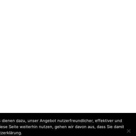
HUTZERKLÄRUNG
STARTSEITE
 dienen dazu, unser Angebot nutzerfreundlicher, effektiver und
iese Seite weiterhin nutzen, gehen wir davon aus, dass Sie damit
tzerklärung.
 werden.