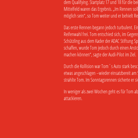
dem Qualifying. Startplatz 17 und 18 für die b
Mittelfeld waren das Ergebnis. „Im Rennen sol
möglich sein“, so Tom weiter und er behielt Re
Das erste Rennen begann jedoch turbulent. Ein
Reifenwahl frei. Tom entschied sich, im Gegens
Schützling aus dem Kader der ADAC Stiftung Sp
schaffen, wurde Tom jedoch durch einen Anstoß
machen können“, sagte der Audi-Pilot im Ziel.
Durch die Kollision war Tom´s Auto stark be
etwas angeschlagen –wieder einsatzbereit am 
strahlte Tom. Im Sonntagsrennen sicherte er s
In weniger als zwei Wochen geht es für Tom a
attackieren.