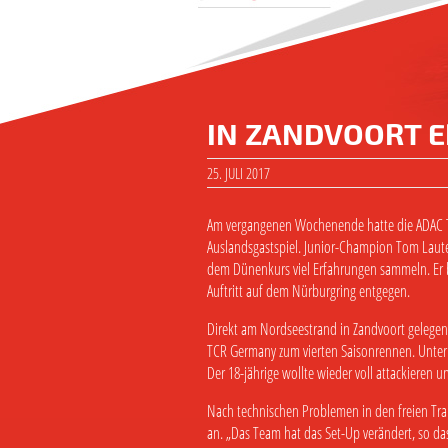
IN ZANDVOORT 
25. JULI 2017
Am vergangenen Wochenende hatte die ADAC T
Auslandsgastspiel. Junior-Champion Tom Laute
dem Dünenkurs viel Erfahrungen sammeln. Er 
Auftritt auf dem Nürburgring entgegen.
Direkt am Nordseestrand in Zandvoort gelegen
TCR Germany zum vierten Saisonrennen. Unter
Der 18-jährige wollte wieder voll attackieren u
Nach technischen Problemen in den freien Tra
an. „Das Team hat das Set-Up verändert, so das