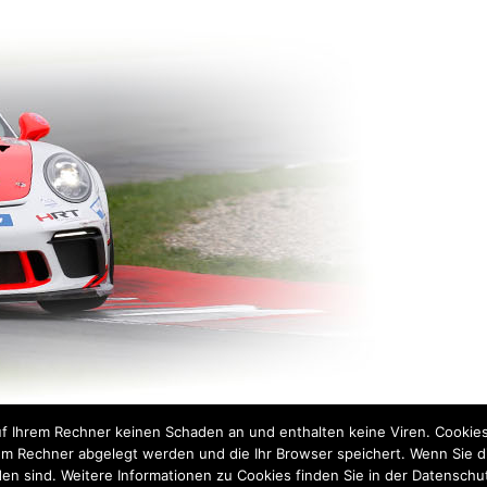
IMPRESSUM
DISCLAIMER
DATENSC
uf Ihrem Rechner keinen Schaden an und enthalten keine Viren. Cookies
rem Rechner abgelegt werden und die Ihr Browser speichert. Wenn Sie d
r den Inhalt siehe
Impressum
en sind. Weitere Informationen zu Cookies finden Sie in der Datenschu
 urheberrechtlich geschützt und dürfen ohne schriftliche Zustimmung nicht für Drittangebote genutzt