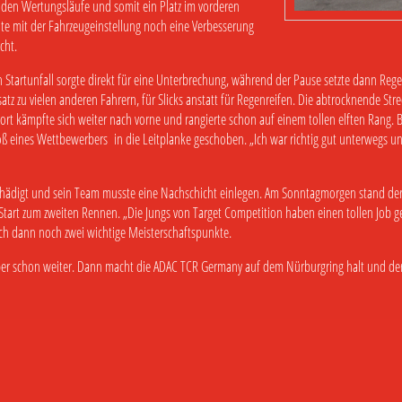
eiden Wertungsläufe und somit ein Platz im vorderen
lte mit der Fahrzeugeinstellung noch eine Verbesserung
cht.
 Startunfall sorgte direkt für eine Unterbrechung, während der Pause setzte dann Regen
atz zu vielen anderen Fahrern, für Slicks anstatt für Regenreifen. Die abtrocknende Str
ort kämpfte sich weiter nach vorne und rangierte schon auf einem tollen elften Rang.
 eines Wettbewerbers in die Leitplanke geschoben. „Ich war richtig gut unterwegs und
schädigt und sein Team musste eine Nachschicht einlegen. Am Sonntagmorgen stand d
Start zum zweiten Rennen. „Die Jungs von Target Competition haben einen tollen Job g
ich dann noch zwei wichtige Meisterschaftspunkte.
ber schon weiter. Dann macht die ADAC TCR Germany auf dem Nürburgring halt und der