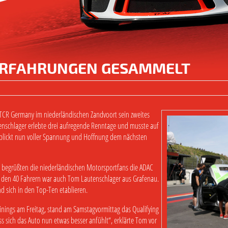
ERFAHRUNGEN GESAMMELT
CR Germany im niederländischen Zandvoort sein zweites
nschlager erlebte drei aufregende Renntage und musste auf
blickt nun voller Spannung und Hoffnung dem nächsten
 begrüßten die niederländischen Motorsportfans die ADAC
 den 40 Fahrern war auch Tom Lautenschlager aus Grafenau.
nd sich in den Top-Ten etablieren.
inings am Freitag, stand am Samstagvormittag das Qualifying
s sich das Auto nun etwas besser anfühlt“, erklärte Tom vor