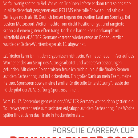
Vorfall wenig später im Ziel. Vor vollen Tribünen lieferte er dann trotz seines stark
in Mitleidenschaft gezogenen Audi RS3 LMS eine tolle Show ab und sah die
Zielflagge noch als 18. Deutlich besser begann der zweiten Lauf am Sonntag. Bei
bestem Motorsport-Wetter machte Tom direkt Positionen gut und rangierte
schon auf einem guten elften Rang. Doch die harten Positionskämpfe im
Mittelfeld der ADAC TCR Germany kosteten wieder etwas an Boden, letztlich
wurde der Baden-Württemberger als 15. abgewinkt.
„Zufrieden kann ich mit den Ergebnissen nicht sein. Wir haben aber im Verlauf des
Wochenendes am Setup des Autos gearbeitet und weitere Verbesserungen
gefunden. Mit diesen Erkenntnissen freue ich mich nun auf die finalen Rennen
auf dem Sachsenring und in Hockenheim. Ein großer Dank an mein Team, meine
Partner, Sponsoren sowie meine Familie für die tolle Unterstützung“, fasste der
Förderpilot der ADAC Stiftung Sport zusammen.
Vom 15.-17. September geht es in der ADAC TCR Germany weiter, dann gastiert die
Tourenwagenrennserie zum sechsten Aufgalopp auf dem Sachsenring. Eine Woche
später findet dann das Finale in Hockenheim statt.
PORSCHE CARRERA CUP