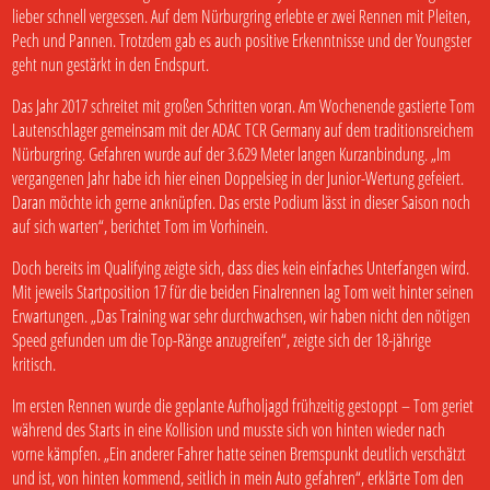
lieber schnell vergessen. Auf dem Nürburgring erlebte er zwei Rennen mit Pleiten,
Pech und Pannen. Trotzdem gab es auch positive Erkenntnisse und der Youngster
geht nun gestärkt in den Endspurt.
Das Jahr 2017 schreitet mit großen Schritten voran. Am Wochenende gastierte Tom
Lautenschlager gemeinsam mit der ADAC TCR Germany auf dem traditionsreichem
Nürburgring. Gefahren wurde auf der 3.629 Meter langen Kurzanbindung. „Im
vergangenen Jahr habe ich hier einen Doppelsieg in der Junior-Wertung gefeiert.
Daran möchte ich gerne anknüpfen. Das erste Podium lässt in dieser Saison noch
auf sich warten“, berichtet Tom im Vorhinein.
Doch bereits im Qualifying zeigte sich, dass dies kein einfaches Unterfangen wird.
Mit jeweils Startposition 17 für die beiden Finalrennen lag Tom weit hinter seinen
Erwartungen. „Das Training war sehr durchwachsen, wir haben nicht den nötigen
Speed gefunden um die Top-Ränge anzugreifen“, zeigte sich der 18-jährige
kritisch.
Im ersten Rennen wurde die geplante Aufholjagd frühzeitig gestoppt – Tom geriet
während des Starts in eine Kollision und musste sich von hinten wieder nach
vorne kämpfen. „Ein anderer Fahrer hatte seinen Bremspunkt deutlich verschätzt
und ist, von hinten kommend, seitlich in mein Auto gefahren“, erklärte Tom den