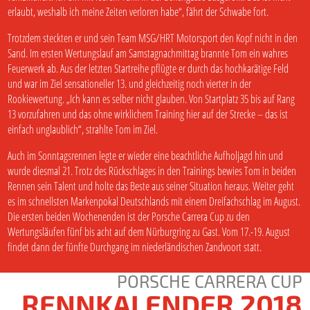
erlaubt, weshalb ich meine Zeiten verloren habe“, fährt der Schwabe fort.
Trotzdem steckten er und sein Team MSG/HRT Motorsport den Kopf nicht in den
Sand. Im ersten Wertungslauf am Samstagnachmittag brannte Tom ein wahres
Feuerwerk ab. Aus der letzten Startreihe pflügte er durch das hochkarätige Feld
und war im Ziel sensationeller 13. und gleichzeitig noch vierter in der
Rookiewertung. „Ich kann es selber nicht glauben. Von Startplatz 35 bis auf Rang
13 vorzufahren und das ohne wirklichem Training hier auf der Strecke – das ist
einfach unglaublich“, strahlte Tom im Ziel.
Auch im Sonntagsrennen legte er wieder eine beachtliche Aufholjagd hin und
wurde diesmal 21. Trotz des Rückschlages in den Trainings bewies Tom in beiden
Rennen sein Talent und holte das Beste aus seiner Situation heraus. Weiter geht
es im schnellsten Markenpokal Deutschlands mit einem Dreifachschlag im August.
Die ersten beiden Wochenenden ist der Porsche Carrera Cup zu den
Wertungsläufen fünf bis acht auf dem Nürburgring zu Gast. Vom 17.-19. August
findet dann der fünfte Durchgang im niederländischen Zandvoort statt.
PORSCHE CARRERA CUP
RENNKALENDER 2018