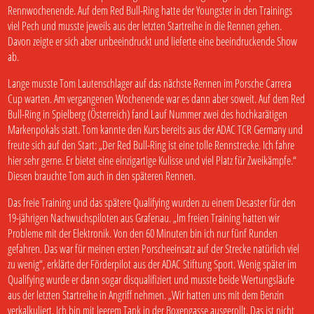
Rennwochenende. Auf dem Red Bull-Ring hatte der Youngster in den Trainings
viel Pech und musste jeweils aus der letzten Startreihe in die Rennen gehen.
Davon zeigte er sich aber unbeeindruckt und lieferte eine beeindruckende Show
ab.
Lange musste Tom Lautenschlager auf das nächste Rennen im Porsche Carrera
Cup warten. Am vergangenen Wochenende war es dann aber soweit. Auf dem Red
Bull-Ring in Spielberg (Österreich) fand Lauf Nummer zwei des hochkarätigen
Markenpokals statt. Tom kannte den Kurs bereits aus der ADAC TCR Germany und
freute sich auf den Start: „Der Red Bull-Ring ist eine tolle Rennstrecke. Ich fahre
hier sehr gerne. Er bietet eine einzigartige Kulisse und viel Platz für Zweikämpfe.“
Diesen brauchte Tom auch in den späteren Rennen.
Das freie Training und das spätere Qualifying wurden zu einem Desaster für den
19-jährigen Nachwuchspiloten aus Grafenau. „Im freien Training hatten wir
Probleme mit der Elektronik. Von den 60 Minuten bin ich nur fünf Runden
gefahren. Das war für meinen ersten Porscheeinsatz auf der Strecke natürlich viel
zu wenig“, erklärte der Förderpilot aus der ADAC Stiftung Sport. Wenig später im
Qualifying wurde er dann sogar disqualifiziert und musste beide Wertungsläufe
aus der letzten Startreihe in Angriff nehmen. „Wir hatten uns mit dem Benzin
verkalkuliert. Ich bin mit leerem Tank in der Boxengasse ausgerollt. Das ist nicht